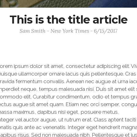
This is the title article
Sam Smith - New York Times - 6/15/2017
orem ipsum dolor sit amet, consectetur adipiscing elit. V
uisque ullamcorper ornare lacus quis pellentesque. Cras 
ravida fermentum convallis. Aenean nec augue at urna iac
mperdiet neque, tempus malesuada nisi. Duis sit amet elit
ommodo elit. Curabitur condimentum, odio et tempus gravi
ectus augue sit amet quam. Etiam nec orci semper, congue 
assa maximus, dapibus nisi eget, posuere metus.
nteger vel auctor augue, ut rutrum erat. Class aptent tacit
atis quis ante ac venenatis. Integer eget hendrerit magna
dapibus risus. Sed non malesuada nibh. Pellentesque et just