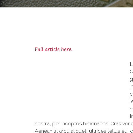
Full article here.
L
Q
g
i
c
l
m
I
nostra, per inceptos himenaeos. Cras venen
Aenean at arcu aliquet, ultrices tellus eu, 