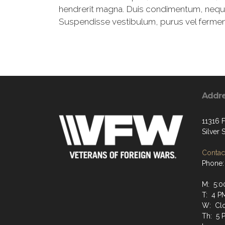
hendrerit magna. Duis condimentum, neque u
Suspendisse vestibulum, purus vel fermentum
Addr
11316 F
Silver
Contact
Phone:
M: 5:0
T: 4 P
W: Cl
Th: 5 