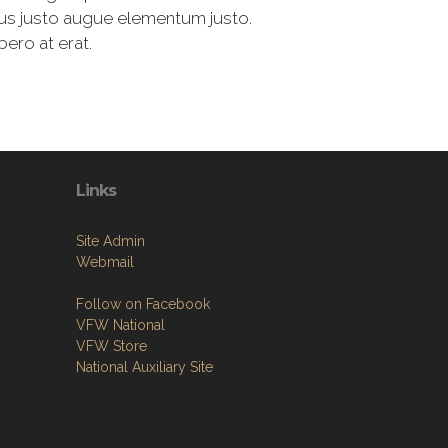
rius justo augue elementum justo.
bero at erat.
Links
Site Admin
Webmail
Follow on Facebook
VFW National
VFW Store
National Auxiliary Site