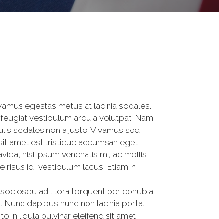
ivamus egestas metus at lacinia sodales.
feugiat vestibulum arcu a volutpat. Nam
ulis sodales non a justo. Vivamus sed
 sit amet est tristique accumsan eget
da, nisl ipsum venenatis mi, ac mollis
risus id, vestibulum lacus. Etiam in
i sociosqu ad litora torquent per conubia
. Nunc dapibus nunc non lacinia porta.
o in ligula pulvinar eleifend sit amet