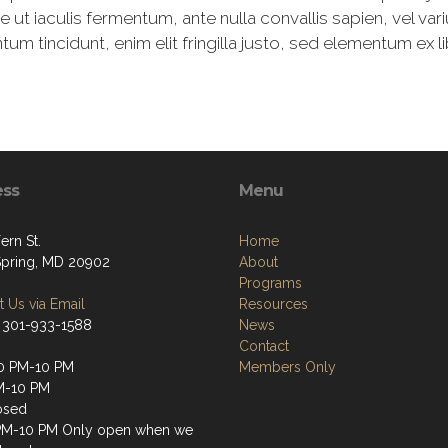
t iaculis fermentum, ante nulla convallis sapien, vel va
 tincidunt, enim elit fringilla justo, sed elementum ex li
ess
Menu
ern St.
Home
 Spring, MD 20902
About
Programs
 Us via Email
Resources
 301-933-1588
News
Contact
0 PM-10 PM
Members Only
M-10 PM
osed
PM-10 PM Only open when we